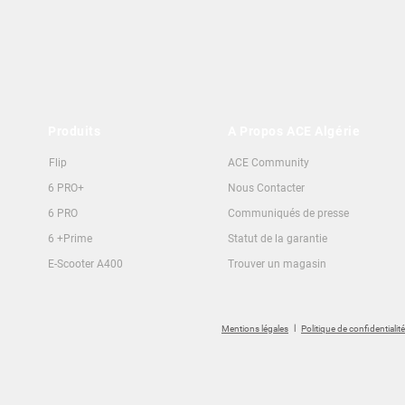
Produits
A Propos ACE Algérie
Flip
ACE Community
6 PRO+
Nous Contacter
6 PRO
Communiqués de presse
6 +Prime
Statut de la garantie
E-Scooter A400
Trouver un magasin
I
Mentions légales
Politique de confidentialité