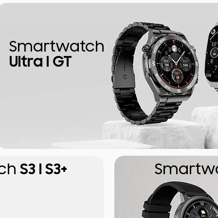
Smartwatch
Ultra I GT
ch
S3 I S3+
Smartw