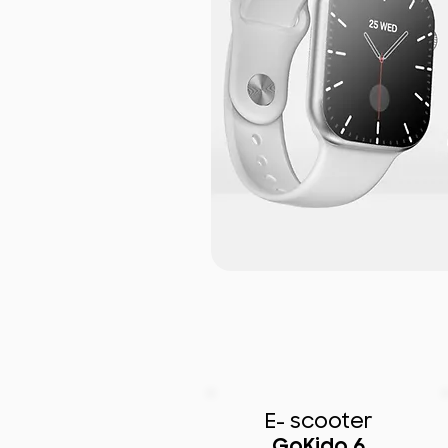
E- scooter
GoKido 6