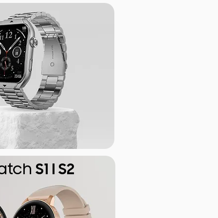
atch
S1 I S2