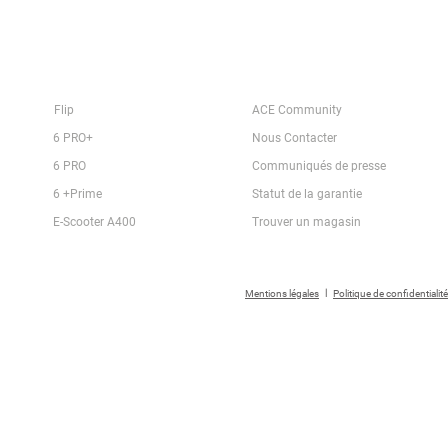
Produits
A Propos ACE Algérie
Flip
ACE Community
6 PRO+
Nous Contacter
6 PRO
Communiqués de presse
6 +Prime
Statut de la garantie
E-Scooter A400
Trouver un magasin
I
Mentions légales
Politique de confidentialité