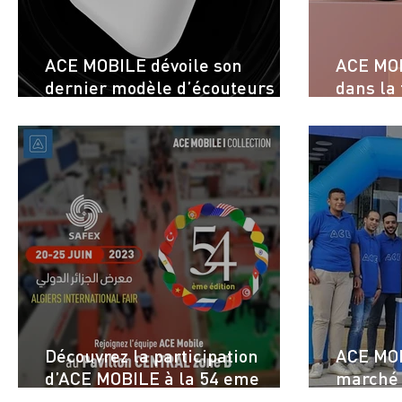
ACE MOBILE dévoile son
ACE MOB
dernier modèle d’écouteurs
dans la
sans fil : la nouvelle référence
WATCH
de l’audio mobile
Découvrez la participation
ACE MOB
d’ACE MOBILE à la 54 eme
marché 
édition de LA FIA 2023
autre p